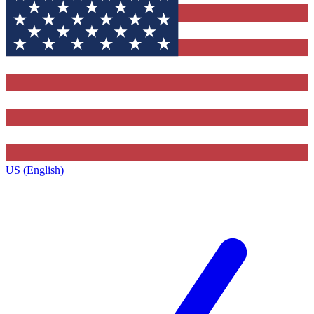
US (English)