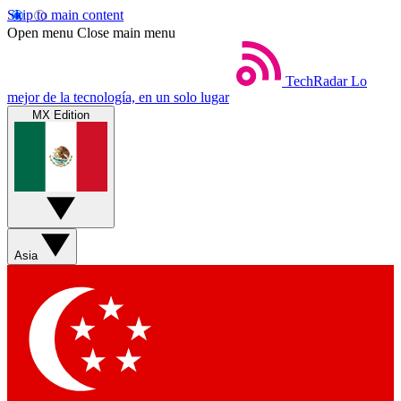
Skip to main content
Open menu
Close main menu
TechRadar
Lo
mejor de la tecnología, en un solo lugar
MX Edition
Asia