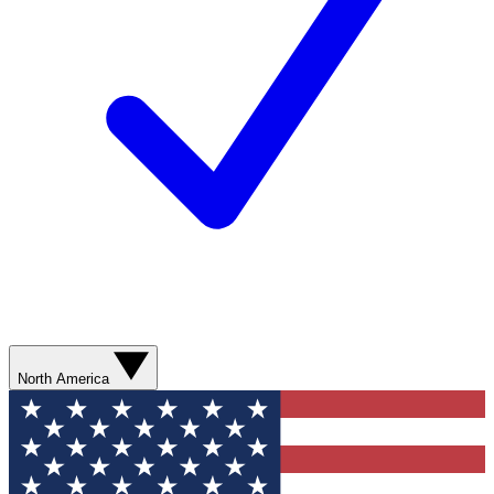
North America