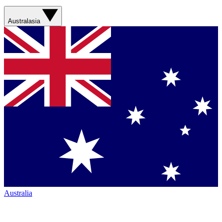
Australasia
Australia