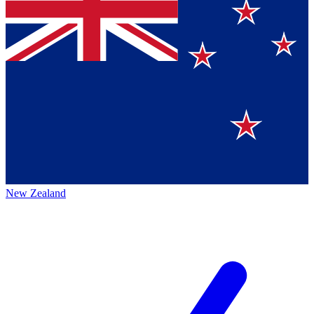
New Zealand