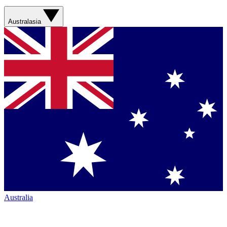
Australasia
Australia