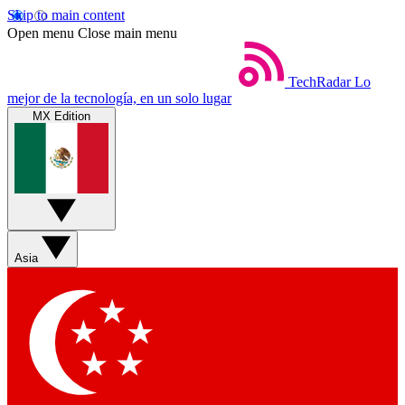
Skip to main content
Open menu
Close main menu
TechRadar
Lo
mejor de la tecnología, en un solo lugar
MX Edition
Asia