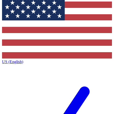
US (English)