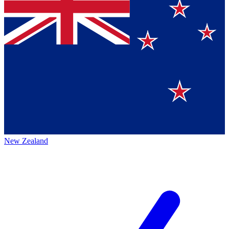
New Zealand