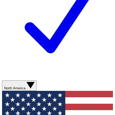
North America