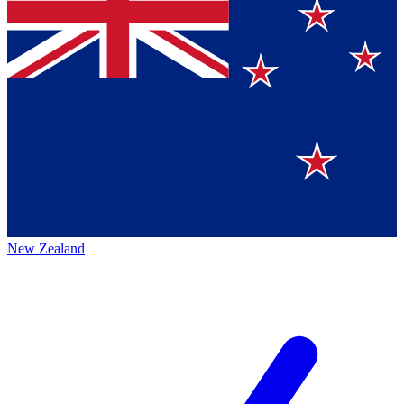
New Zealand