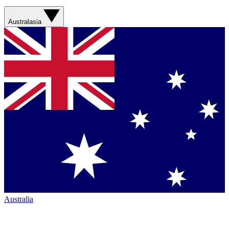
Australasia
Australia