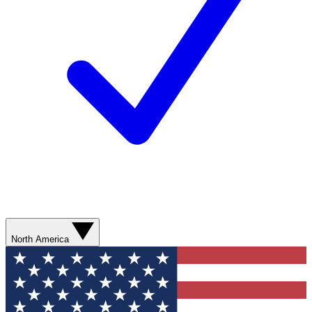
North America