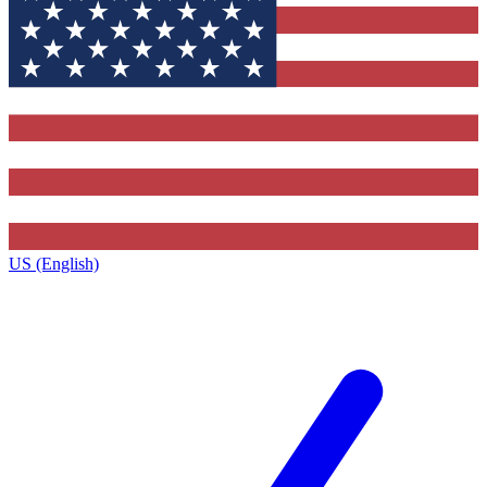
US (English)