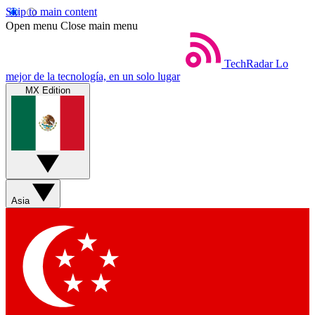
Skip to main content
Open menu
Close main menu
TechRadar
Lo
mejor de la tecnología, en un solo lugar
MX Edition
Asia