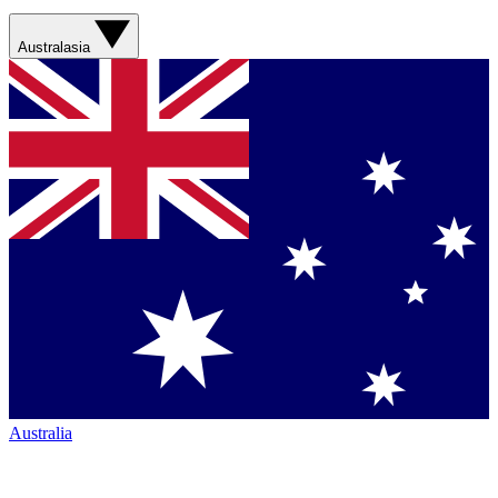
Australasia
Australia