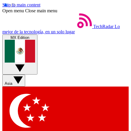
Skip to main content
Open menu
Close main menu
TechRadar
Lo
mejor de la tecnología, en un solo lugar
MX Edition
Asia