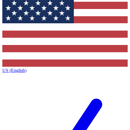
US (English)