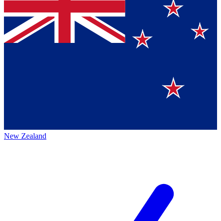
New Zealand