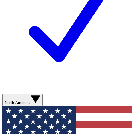
North America