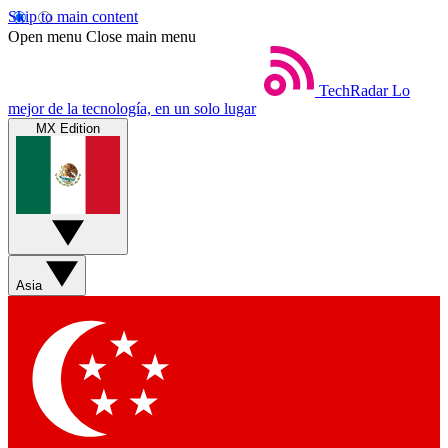
Skip to main content
Open menu
Close main menu
TechRadar
Lo
mejor de la tecnología, en un solo lugar
MX Edition
Asia