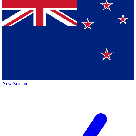
New Zealand