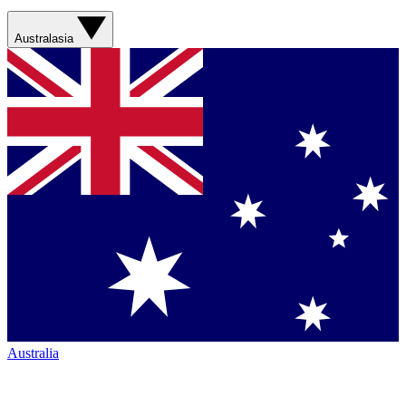
Australasia
Australia