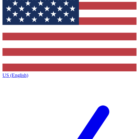
US (English)