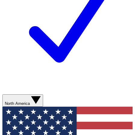
North America