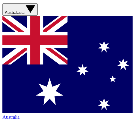
Australasia
Australia