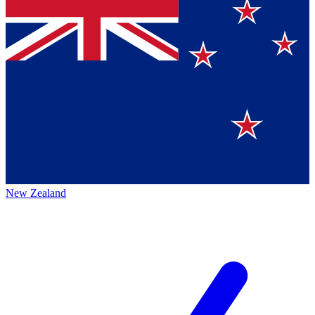
New Zealand