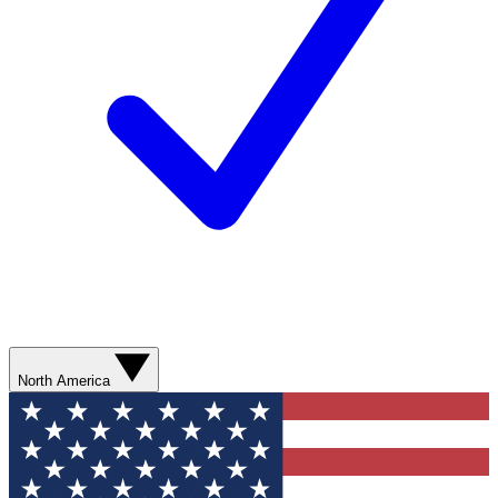
North America