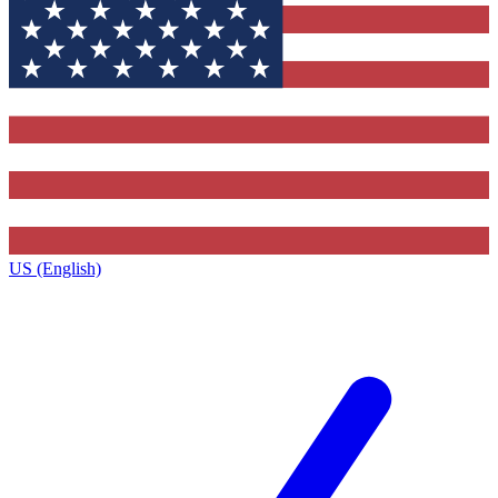
US (English)