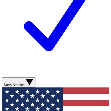
North America