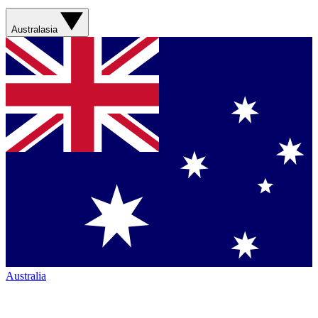
Australasia
Australia