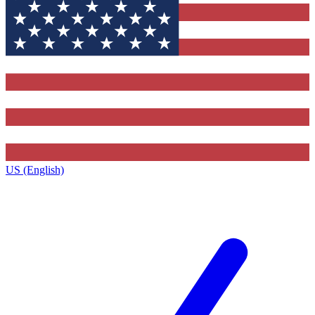
US (English)