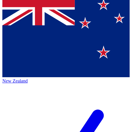
New Zealand