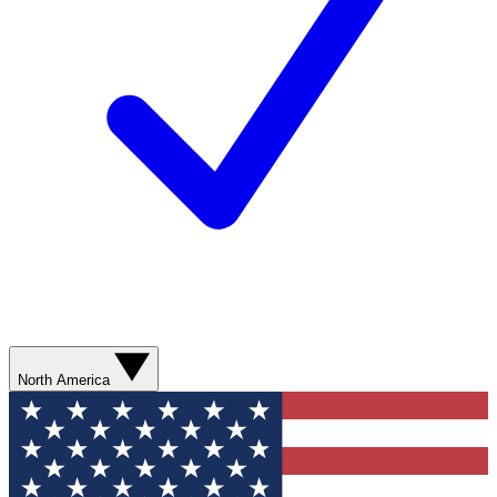
North America