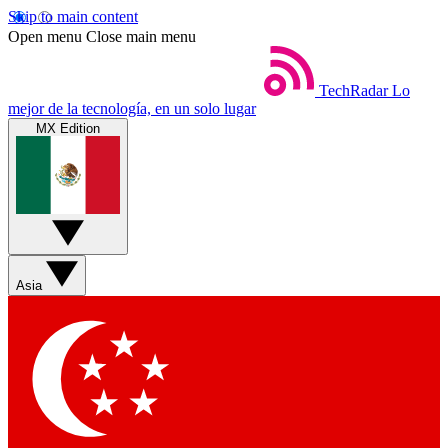
Skip to main content
Open menu
Close main menu
TechRadar
Lo
mejor de la tecnología, en un solo lugar
MX Edition
Asia