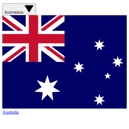
Australasia
Australia