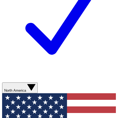
North America