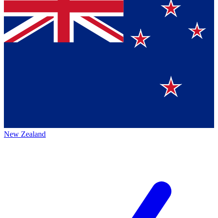
New Zealand