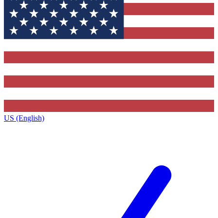
US (English)