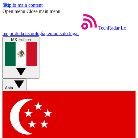
Skip to main content
Open menu
Close main menu
TechRadar
Lo
mejor de la tecnología, en un solo lugar
MX Edition
Asia