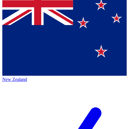
New Zealand