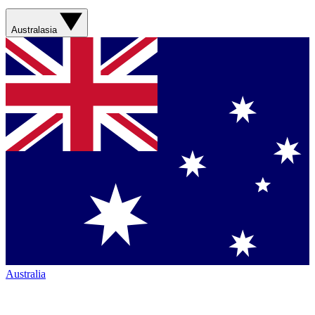
Australasia
Australia