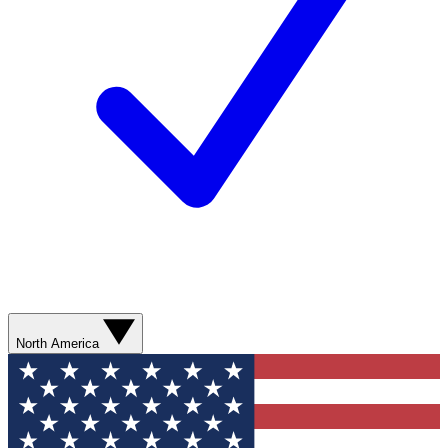
North America