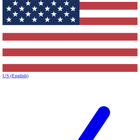
US (English)