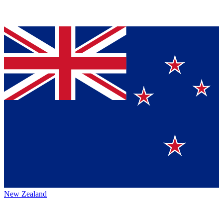
New Zealand