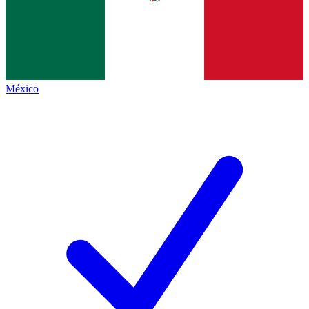
México