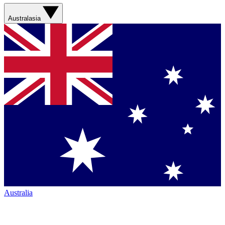
Australasia
Australia