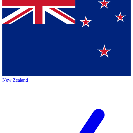
New Zealand