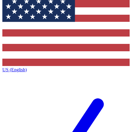
US (English)