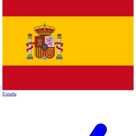
España