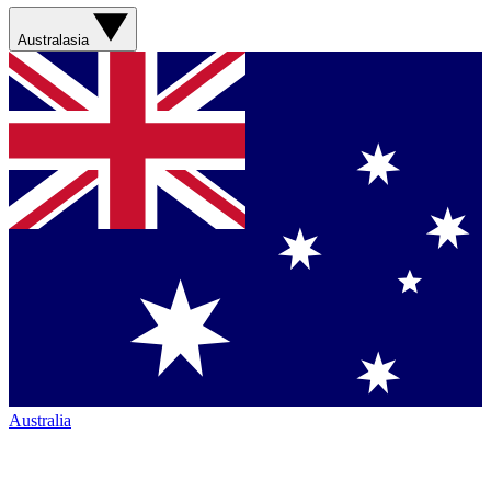
Australasia
Australia