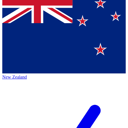
New Zealand