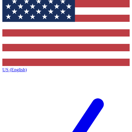
US (English)