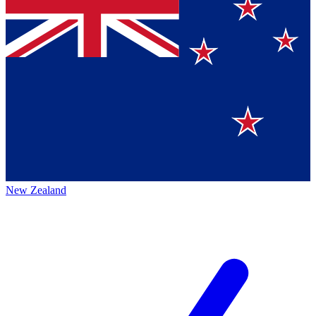
New Zealand