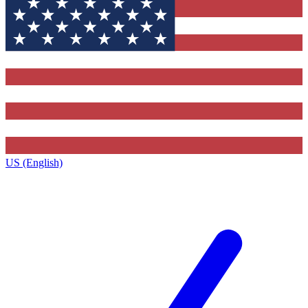
US (English)