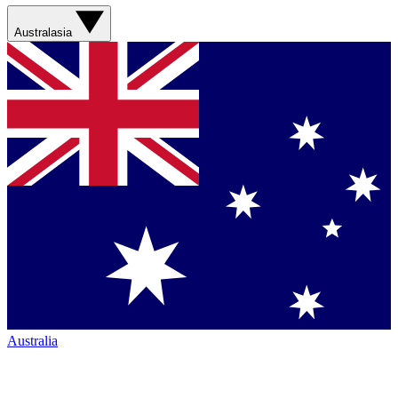
Australasia
Australia