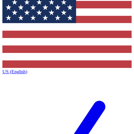
US (English)