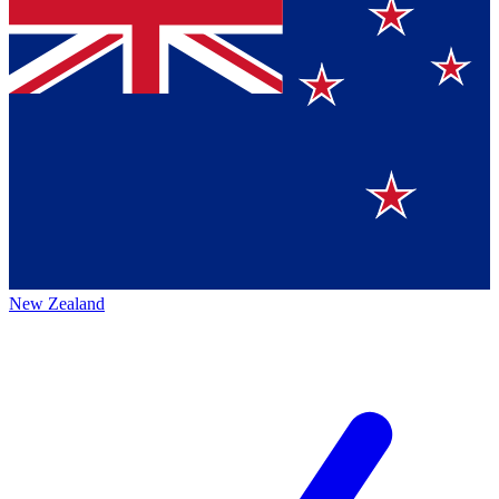
New Zealand