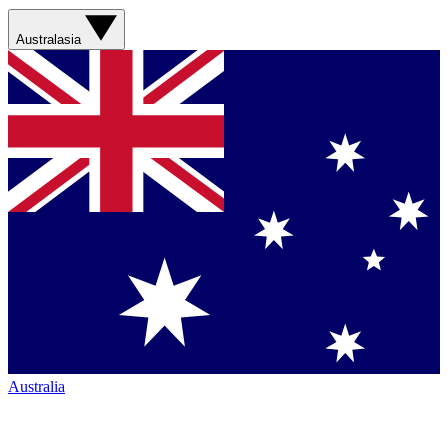
Australasia
Australia