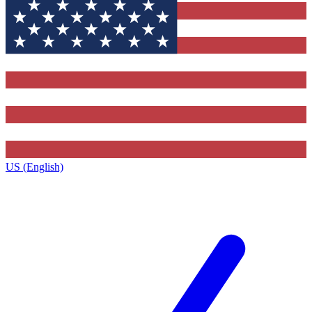
US (English)