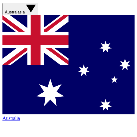
Australasia
Australia