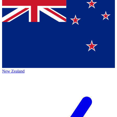
New Zealand