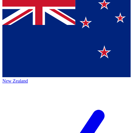
New Zealand