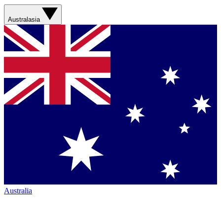
Australasia
Australia