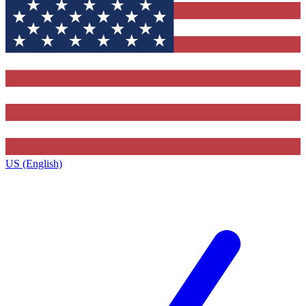
US (English)