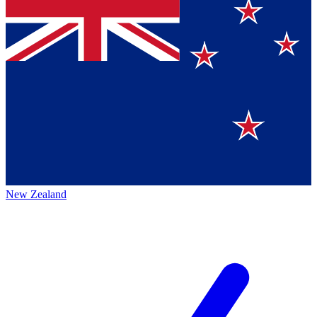
New Zealand