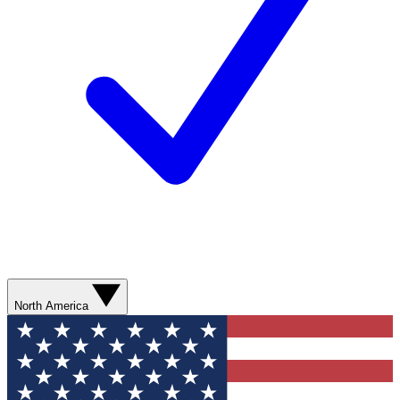
North America