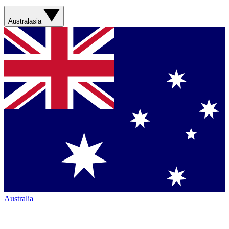
Australasia
Australia