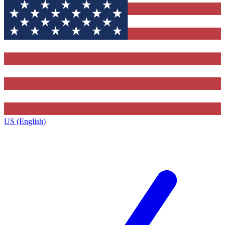
US (English)