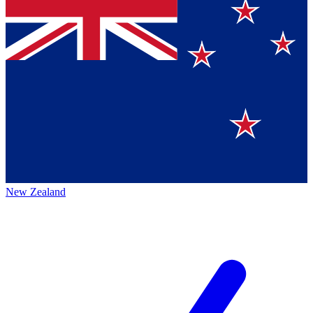
New Zealand