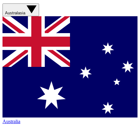
Australasia
Australia