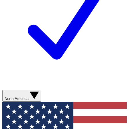
North America