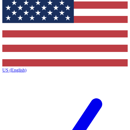
US (English)