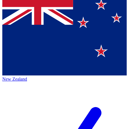
New Zealand