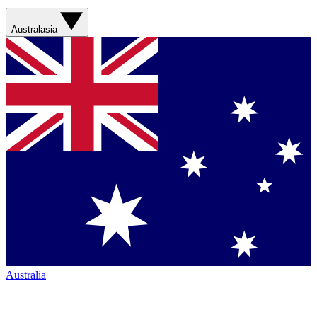
Australasia
Australia