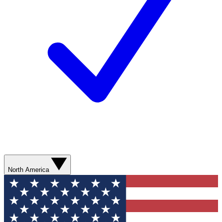
North America