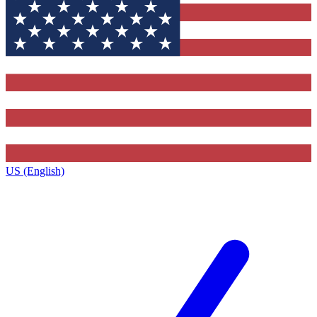
US (English)