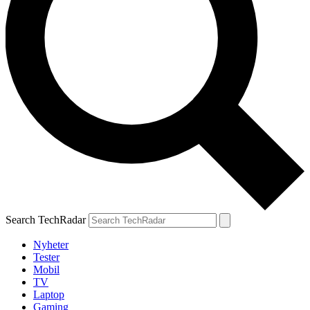
Search TechRadar
Nyheter
Tester
Mobil
TV
Laptop
Gaming