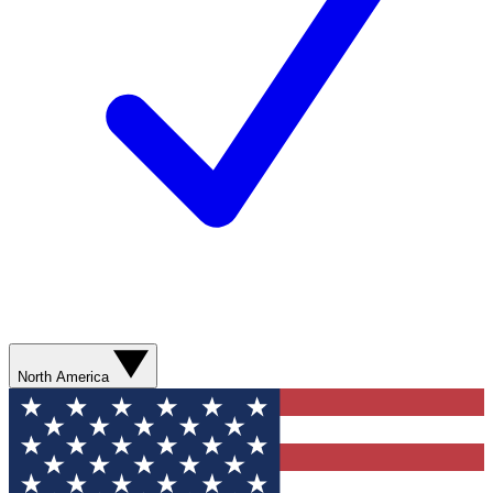
North America