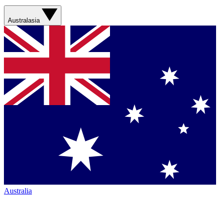
Australasia
Australia