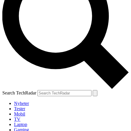
Search TechRadar
Nyheter
Tester
Mobil
TV
Laptop
Gaming