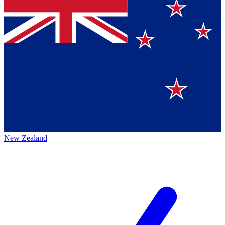
New Zealand