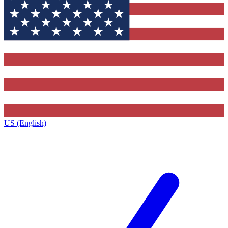
US (English)