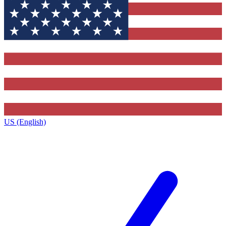
US (English)