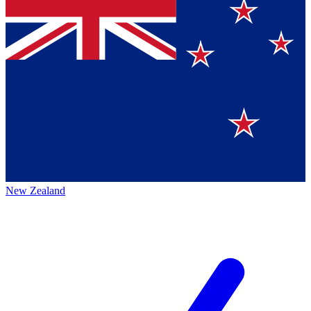
New Zealand