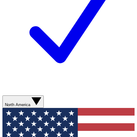
North America