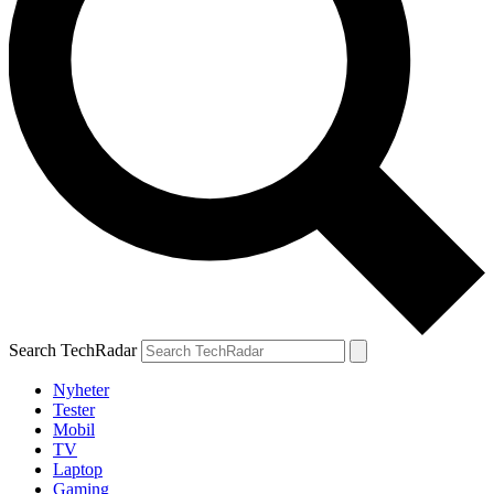
Search TechRadar
Nyheter
Tester
Mobil
TV
Laptop
Gaming