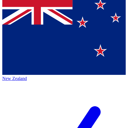
New Zealand