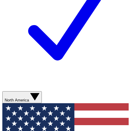
North America