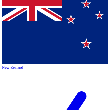
New Zealand