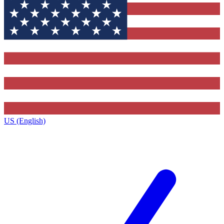
US (English)