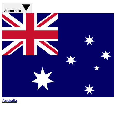
Australasia
Australia