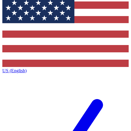
US (English)