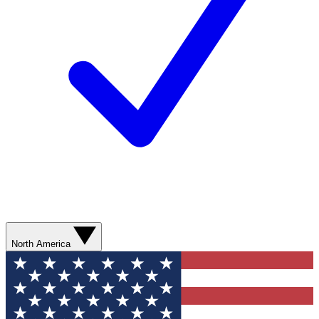
North America