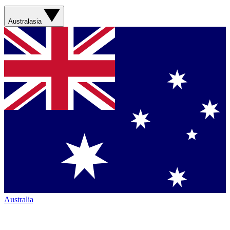
Australasia
Australia