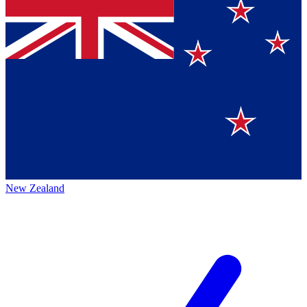
New Zealand