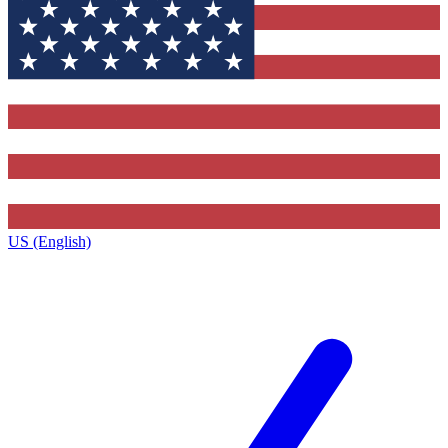
US (English)