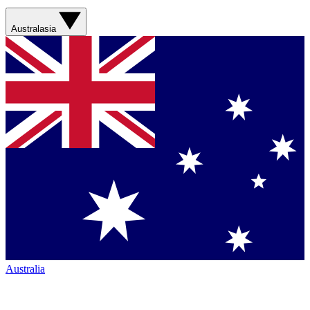
Australasia
Australia