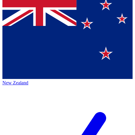
New Zealand