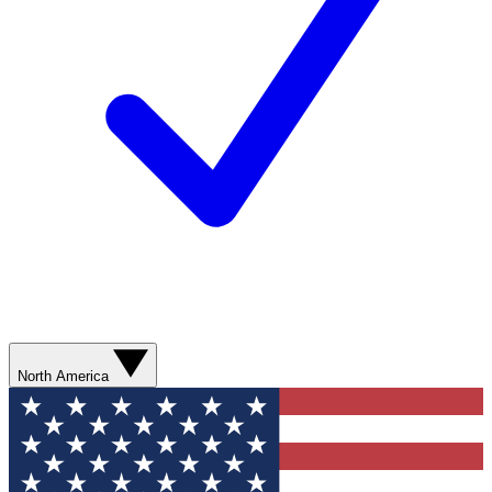
North America