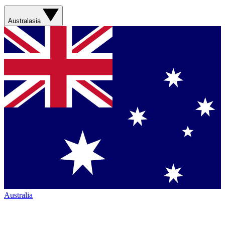
Australasia
Australia