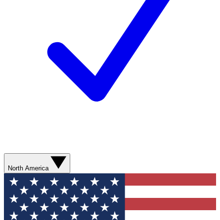
North America