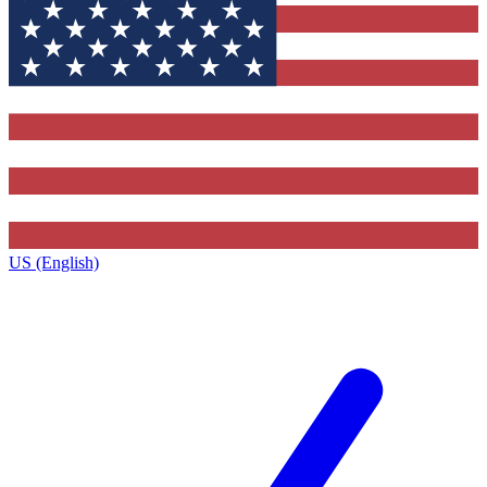
US (English)