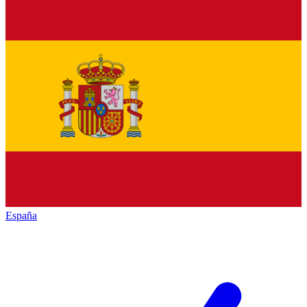
España