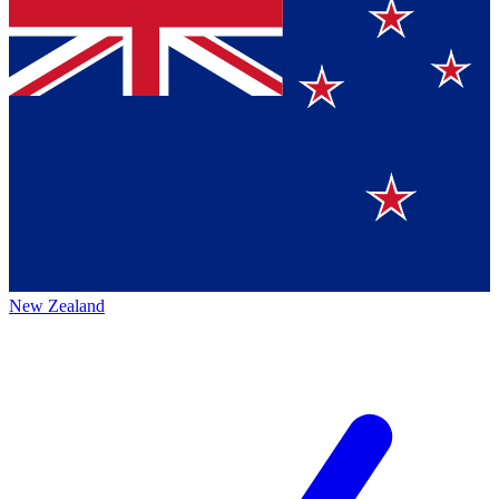
New Zealand