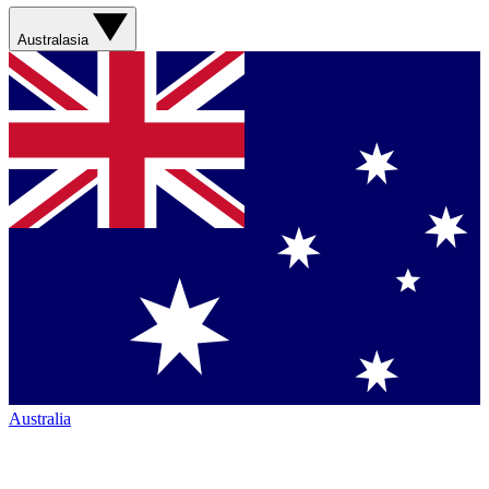
Australasia
Australia