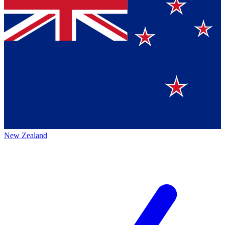
New Zealand