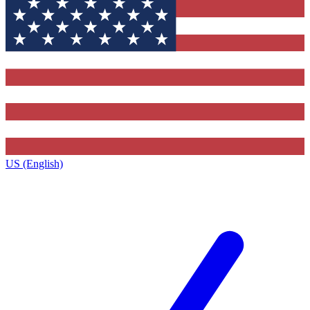
US (English)