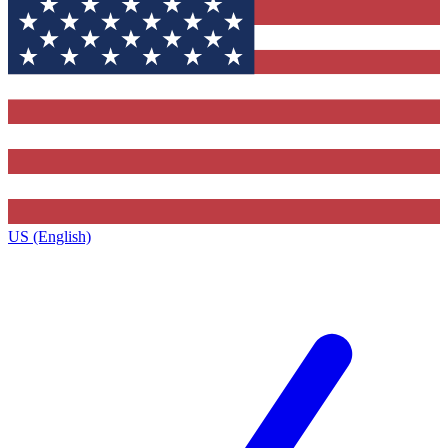
US (English)