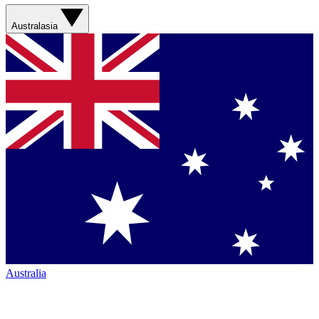
Australasia
Australia