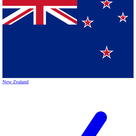
New Zealand