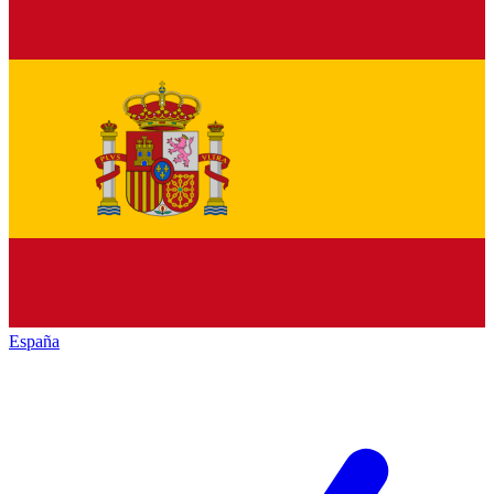
España