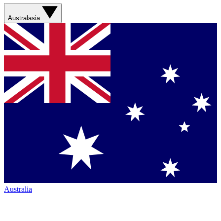
Australasia
Australia