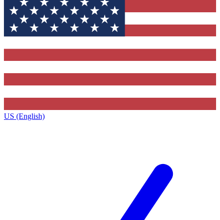
US (English)