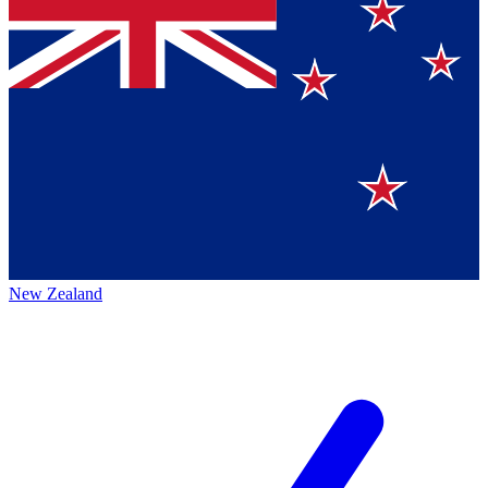
New Zealand