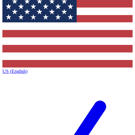
US (English)