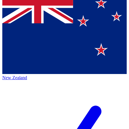
New Zealand