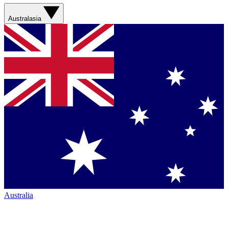
Australasia
Australia