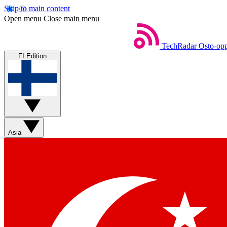
Skip to main content
Open menu
Close main menu
TechRadar
Osto-opp
FI Edition
Asia