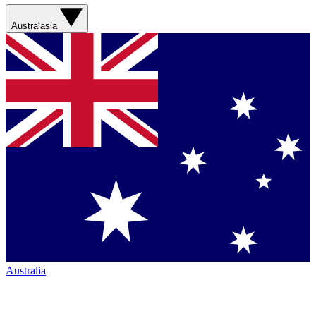
Australasia
Australia