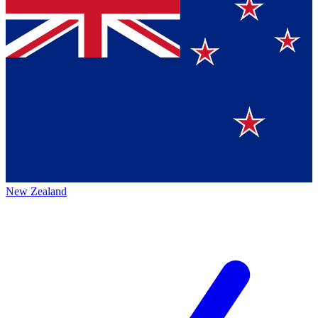
New Zealand