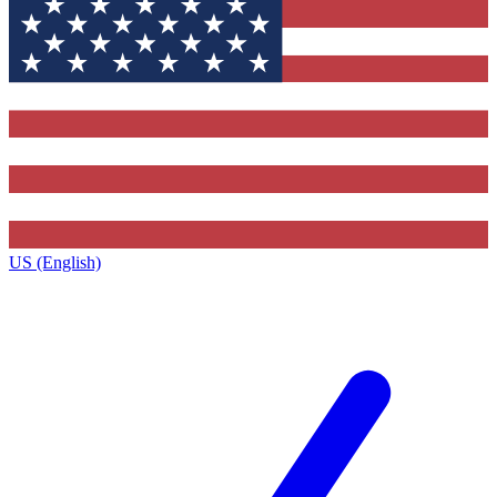
US (English)