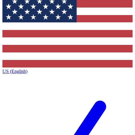
US (English)