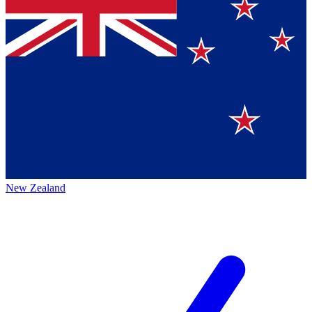
New Zealand