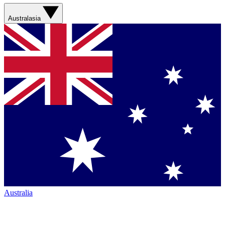
Australasia
Australia