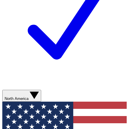
North America