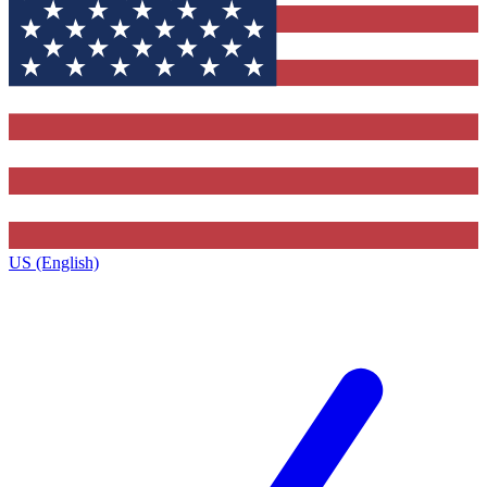
US (English)