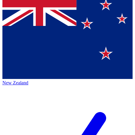
New Zealand