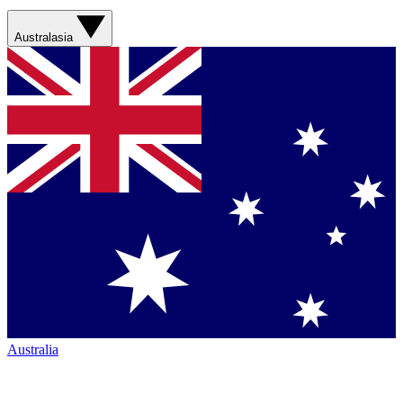
Australasia
Australia