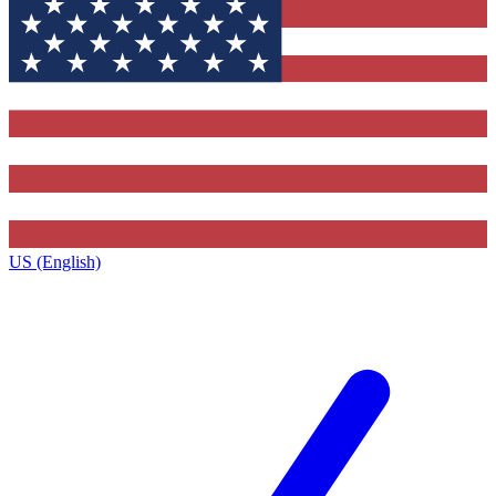
US (English)