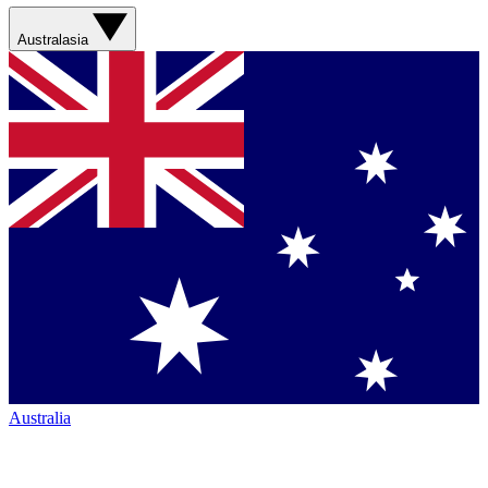
Australasia
Australia