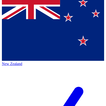
New Zealand