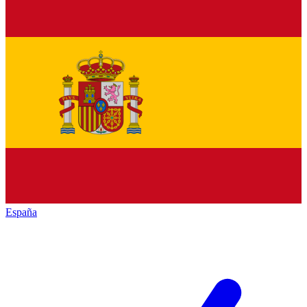
España