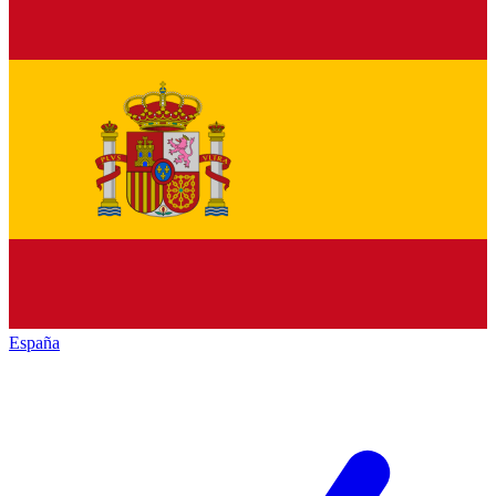
España