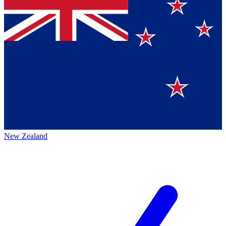
New Zealand