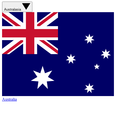
Australasia
Australia