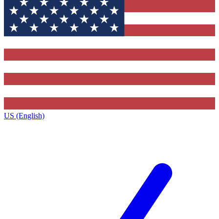
US (English)