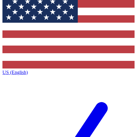
US (English)