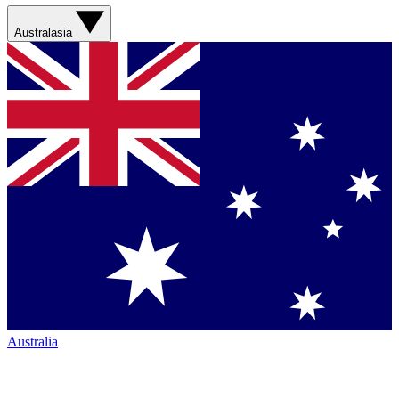
Australasia
Australia