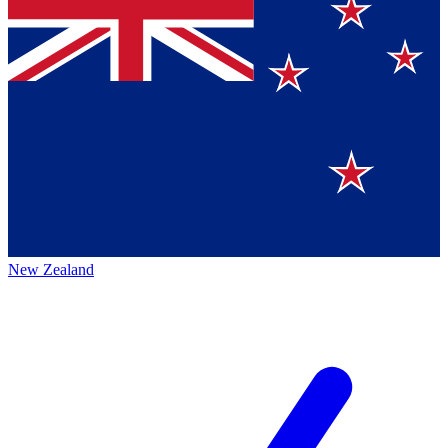
New Zealand