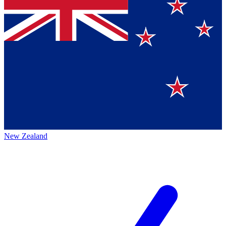
New Zealand