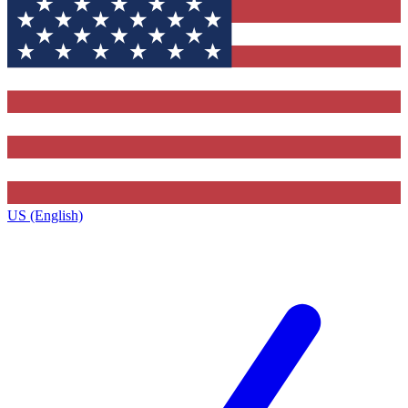
US (English)