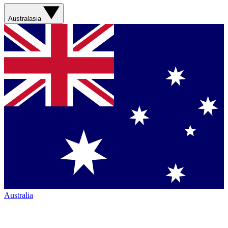
Australasia
Australia