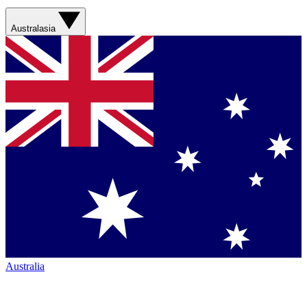
Australasia
Australia