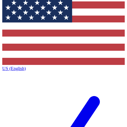
US (English)