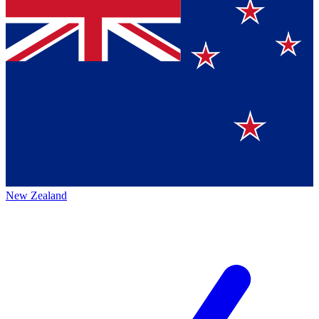
New Zealand