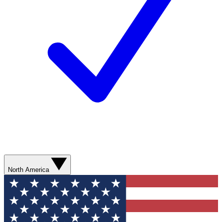
North America