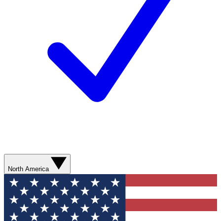
North America