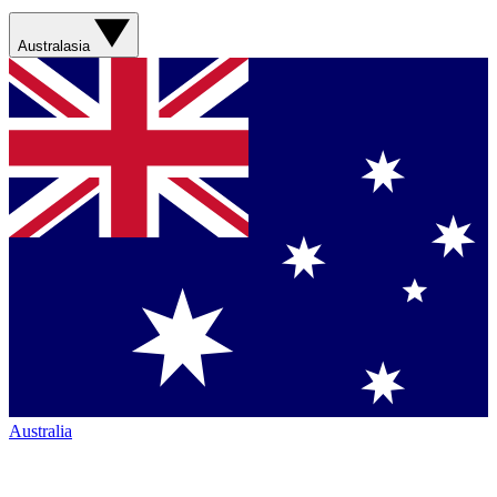
Australasia
Australia