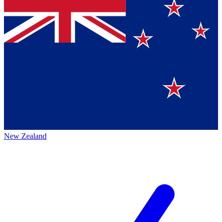
New Zealand