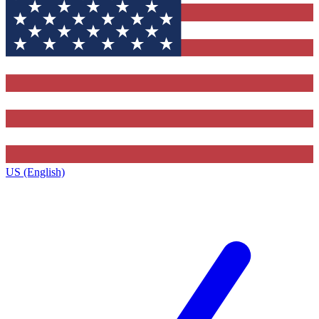
US (English)