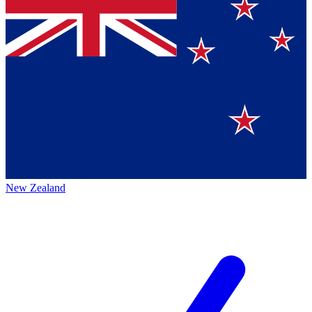
New Zealand