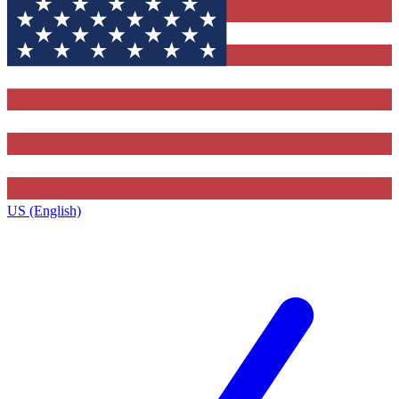
US (English)