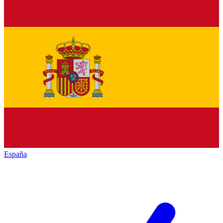
España