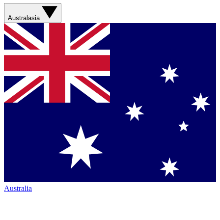
Australasia
Australia