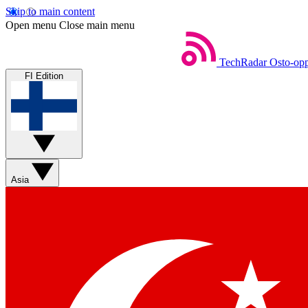
Skip to main content
Open menu
Close main menu
TechRadar
Osto-opp
FI Edition
Asia