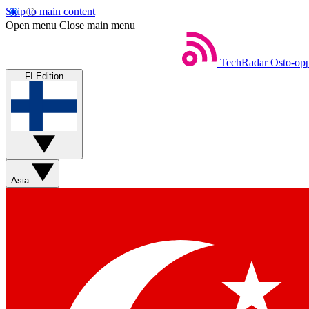
Skip to main content
Open menu
Close main menu
TechRadar
Osto-opp
FI Edition
Asia