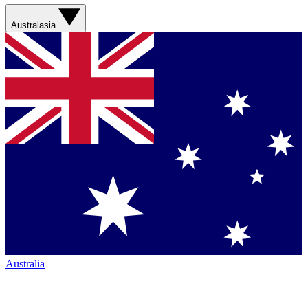
Australasia
Australia