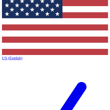
US (English)