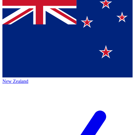
New Zealand