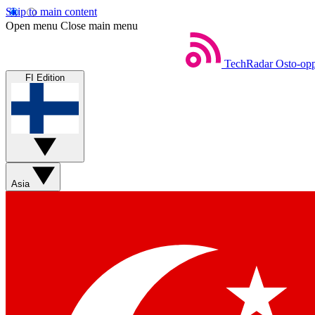
Skip to main content
Open menu
Close main menu
TechRadar
Osto-opp
FI Edition
Asia