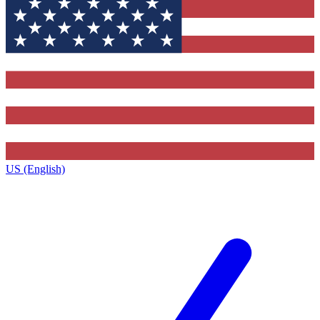
US (English)