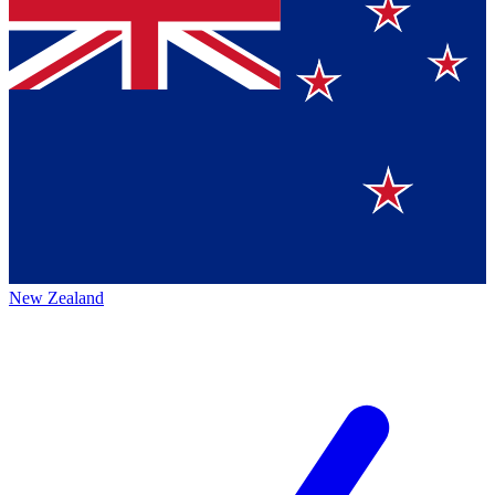
New Zealand