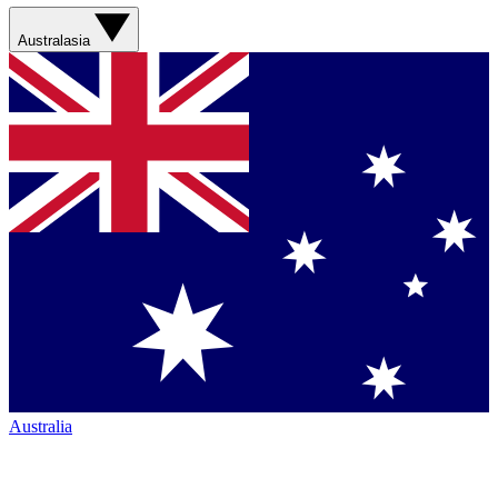
Australasia
Australia