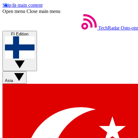
Skip to main content
Open menu
Close main menu
TechRadar
Osto-opp
FI Edition
Asia