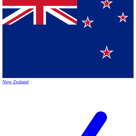
New Zealand