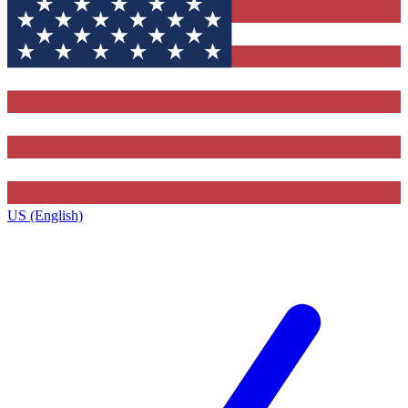
US (English)