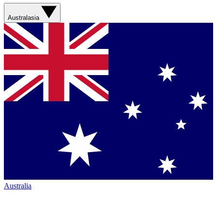
Australasia
Australia