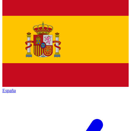
España