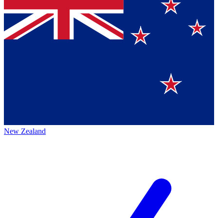
New Zealand