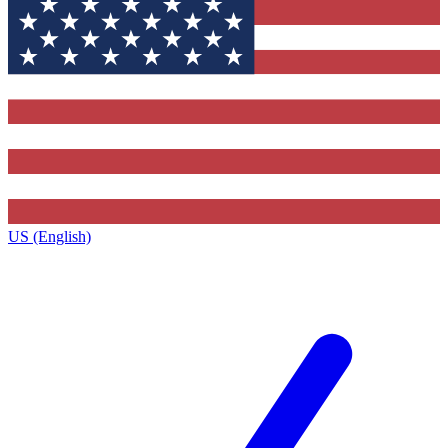
US (English)