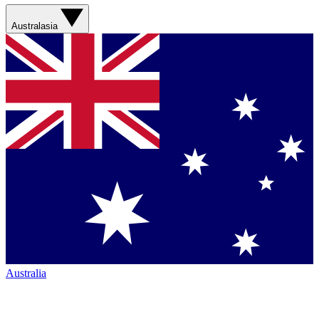
Australasia
Australia