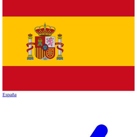
España